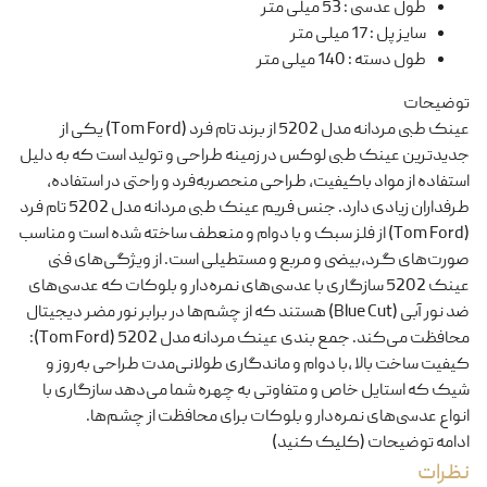
طول عدسی
:
53 میلی متر
سایز پل
:
17 میلی متر
طول دسته
:
140 میلی متر
توضیحات
عینک طبی مردانه مدل 5202 از برند تام فرد (Tom Ford) یکی از
جدیدترین عینک طبی لوکس در زمینه طراحی و تولید است که به دلیل
استفاده از مواد باکیفیت، طراحی منحصربه‌فرد و راحتی در استفاده،
طرفداران زیادی دارد. جنس فریم عینک‌ طبی مردانه مدل 5202 تام فرد
(Tom Ford) از فلز سبک و با دوام و منعطف ساخته شده است و مناسب
صورت‌های گرد،بیضی و مربع و مستطیلی است. از ویژگی‌های فنی
عینک‌ 5202 سازگاری با عدسی‌های نمره‌دار و بلوکات که عدسی‌های
ضد نور آبی (Blue Cut) هستند که از چشم‌ها در برابر نور مضر دیجیتال
محافظت می‌کند. جمع بندی عینک مردانه مدل 5202 (Tom Ford):
کیفیت ساخت بالا ،با دوام و ماندگاری طولانی‌مدت طراحی به‌روز و
شیک که استایل خاص و متفاوتی به چهره شما می‌دهد سازگاری با
انواع عدسی‌های نمره‌دار و بلوکات برای محافظت از چشم‌ها.
ادامه توضیحات (کلیک کنید)
نظرات