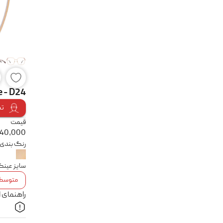
e - D24
تس
قیمت
840,000
رنگ بندی
سایز عین
متوسط
راهنمای 