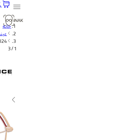
خانه
عین
 D24
1 / 3