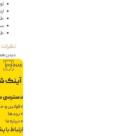
لول
ار
طو
سا
طو
نظرات
دیدن هم
آینک ش
دسترسی س
>
قوانین و 
>
برندها
>
درباره ما
ارتباط با پ