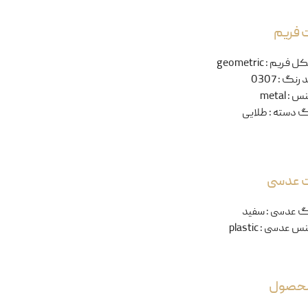
 فریم
ل فریم
:
geometric
 رنگ
:
0307
نس
:
metal
گ دسته
:
طلایی
ت عدسی
گ عدسی
:
سفید
س عدسی
:
plastic
 محصول