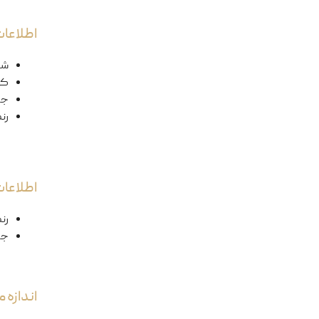
اطلاعات
شک
کد
ج
رن
اطلاعا
رن
جن
اندازه