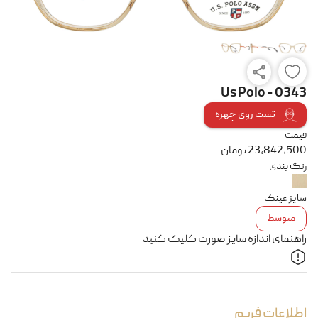
Us Polo - 0343
تست روی چهره
قیمت
23,842,500
تومان
رنگ بندی
سایز عینک
متوسط
راهنمای اندازه سایز صورت کلیک کنید
اطلاعات فریم