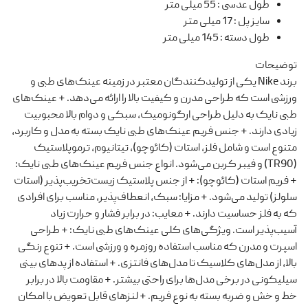
طول عدسی
:
55 میلی متر
سایز پل
:
17 میلی متر
طول دسته
:
145 میلی متر
توضیحات
برند Nike یکی از تولیدکنندگان معتبر در زمینه عینک‌های طبی و
ورزشی است که طراحی مدرن و کیفیت بالا را ارائه می‌دهد. + عینک‌های
طبی نایک به دلیل طراحی ارگونومیک، سبکی و دوام بالا محبوبیت
زیادی دارند. + جنس فریم عینک‌های طبی نایک بسته به مدل و کاربرد،
متنوع است و شامل فلز، استات (کائوچو)، تیتانیوم، ترموپلاستیک
(TR90) و فیبر کربن می‌شود. انواع جنس فریم عینک‌های طبی نایک:
+ فریم استات (کائوچو): + از جنس پلاستیک زیست‌تخریب‌پذیر (استات
سلولز) تولید می‌شود. + مزایا: سبک، انعطاف‌پذیر، مناسب برای افرادی
که به فلز حساسیت دارند. + معایب: در برابر فشار و حرارت زیاد
آسیب‌پذیر است. ویژگی‌های کلی عینک‌های طبی نایک: + طراحی
اسپرت و مدرن که مناسب استفاده روزمره و ورزشی است. + تنوع رنگی
بالا، از مدل‌های کلاسیک تا مدل‌های فانتزی. + استفاده از پدهای بینی
سیلیکونی در برخی مدل‌ها برای راحتی بیشتر. + مقاومت بالا در برابر
خط و خش و ضربه بسته به نوع فریم. + لنزهای قابل تعویض با امکان