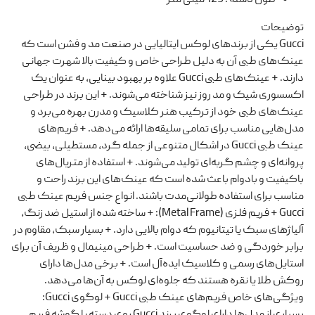
توضیحات
Gucci یکی از برندهای لوکس ایتالیایی در صنعت مد و فشن است که
عینک‌های طبی آن به دلیل طراحی خاص و کیفیت بالا شهرت جهانی
دارند. + عینک‌های طبی Gucci علاوه بر بهبود بینایی، به عنوان یک
اکسسوری شیک و مد روز نیز شناخته می‌شوند. + این برند در طراحی
عینک‌های طبی خود از ترکیب هنر کلاسیک و مدرن بهره می‌برد و
مدل‌هایی مناسب برای تمامی سلیقه‌ها ارائه می‌دهد. + فریم‌های
عینک طبی Gucci در اشکال متنوعی از جمله گرد، مستطیلی، بیضی،
پروانه‌ای و چشم گربه‌ای تولید می‌شوند. + استفاده از متریال‌های
باکیفیت و بادوام باعث شده است که عینک‌های این برند راحت و
مناسب برای استفاده طولانی‌مدت باشند. انواع جنس فریم عینک طبی
Gucci + فریم فلزی (Metal Frame): + ساخته شده از استیل ضد زنگ،
آلیاژهای سبک یا تیتانیوم که دوام بالایی دارد. + بسیار سبک، مقاوم در
برابر خوردگی و ضد حساسیت است. + طراحی مینیمال و ظریف آن برای
استایل‌های رسمی و کلاسیک ایده‌آل است. + برخی مدل‌ها دارای
روکش طلا یا نقره هستند که جلوه‌ای لوکس به آن‌ها می‌دهد.
ویژگی‌های خاص فریم‌های عینک طبی Gucci + لوگوی Gucci:
بسیاری از مدل‌ها دارای لوگوی برند Gucci روی دسته یا گوشه فریم