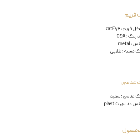
 فریم
ل فریم
:
catEye
 رنگ
:
09A
نس
:
metal
گ دسته
:
طلایی
ت عدسی
گ عدسی
:
سفید
س عدسی
:
plastic
 محصول