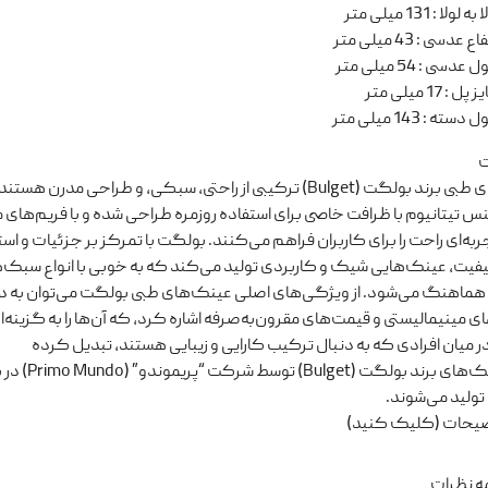
ا به لولا
:
131 میلی متر
تفاع عدسی
:
43 میلی متر
ل عدسی
:
54 میلی متر
یز پل
:
17 میلی متر
ل دسته
:
143 میلی متر
ت
عینک‌های طبی برند بولگت (Bulget) ترکیبی از راحتی، سبکی، و طراحی مدرن هست
س تیتانیوم با ظرافت خاصی برای استفاده روزمره طراحی شده‌ و با فریم‌های م
ه‌ای راحت را برای کاربران فراهم می‌کنند. بولگت با تمرکز بر جزئیات و استف
یفیت، عینک‌هایی شیک و کاربردی تولید می‌کند که به خوبی با انواع سبک‌ه
 هماهنگ می‌شود. از ویژگی‌های اصلی عینک‌های طبی بولگت می‌توان به دوام
 مینیمالیستی و قیمت‌های مقرون‌به‌صرفه اشاره کرد، که آن‌ها را به گزینه‌ا
 میان افرادی که به دنبال ترکیب کارایی و زیبایی هستند، تبدیل کرده
است.عینک‌های برند بولگت (Bulget) ت
تولید می‌شوند.
ضیحات (کلیک کنید)
ه نظرات