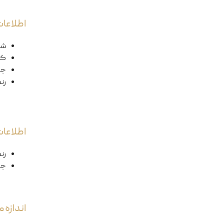
اطلاعات
شک
کد
ج
رن
اطلاعا
رن
جن
اندازه