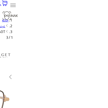
خانه
عین
840T
1 / 3