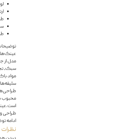
لول
ار
طو
سا
طو
توضیحا
مدل از جن
سبک، تجرب
مواد باک
سلیقه‌ها
طراحی‌های
محبوب در
طراحی و 
ادامه تو
نظرات
دیدن هم