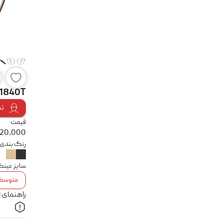
 1840T
تس
قیمت
020,000
رنگ بندی
سایز عین
متوسط
راهنمای 