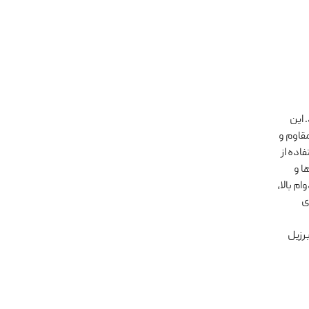
ند. این
قاوم و
اده از
ا و
 بالا،
ی
وسط شرکت “پریموندو” (Primo Mundo) در برزیل