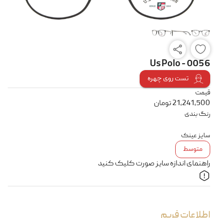
Us Polo - 0056
تست روی چهره
قیمت
21,241,500
تومان
رنگ بندی
سایز عینک
متوسط
راهنمای اندازه سایز صورت کلیک کنید
اطلاعات فریم