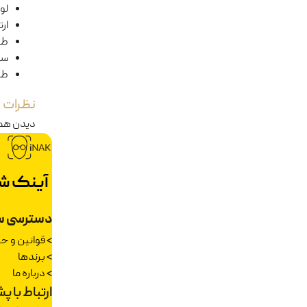
لول
ار
طو
سا
طو
نظرات
دیدن هم
آینک ش
دسترسی س
>
قوانین و 
>
برندها
>
درباره ما
ارتباط با پ