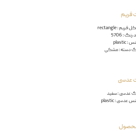
 فریم
ل فریم
:
rectangle
 رنگ
:
5706
نس
:
plastic
گ دسته
:
مشکی
ت عدسی
گ عدسی
:
سفید
س عدسی
:
plastic
 محصول