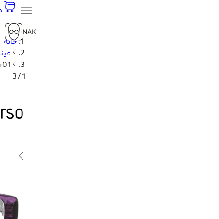
خانه
عین
2401
1 / 3