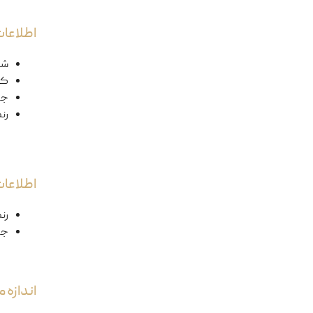
اطلاعات
شک
کد
ج
رن
اطلاعا
رن
جن
اندازه