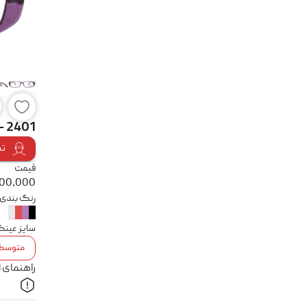
 - 2401
تس
قیمت
900,000
رنگ بندی
سایز عین
متوسط
راهنمای 