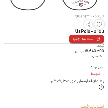
Us Polo - 0103
تست روی چهره
قیمت
18,640,500
تومان
رنگ بندی
سایز عینک
متوسط
راهنمای اندازه سایز صورت کلیک کنید
اطلاعات فریم