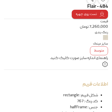
Flair - 484
تست روی چهره
قیمت
7,260,000
تومان
رنگ بندی
سایز عینک
متوسط
راهنمای اندازه سایز صورت کلیک کنید
اطلاعات فریم
شکل فریم
:
rectangle
کد رنگ
:
767
جنس
:
halfFrame