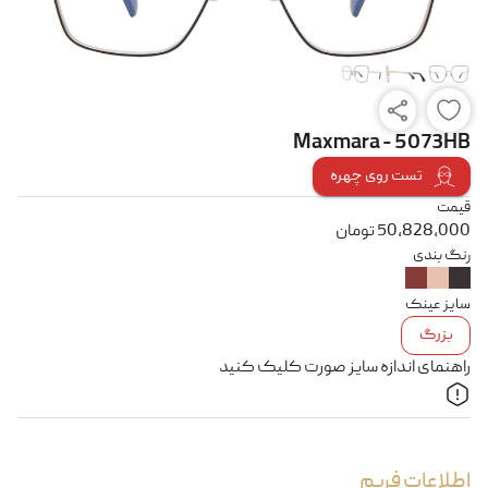
Maxmara - 5073HB
تست روی چهره
قیمت
50,828,000
تومان
رنگ بندی
سایز عینک
بزرگ
راهنمای اندازه سایز صورت کلیک کنید
اطلاعات فریم