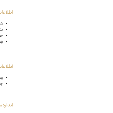
اطلاعات
شک
کد
ج
رن
اطلاعا
رن
جن
اندازه