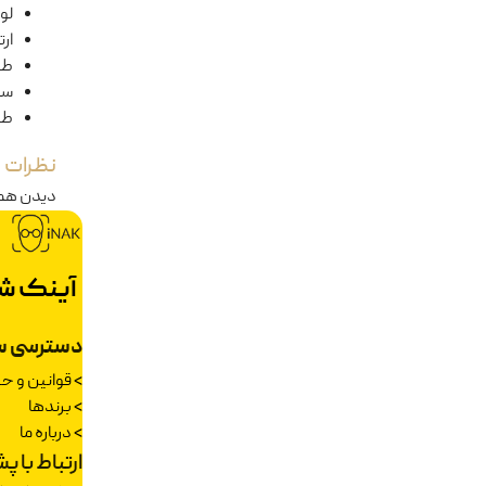
لول
ار
طو
سا
طو
نظرات
دیدن هم
آینک ش
دسترسی س
>
قوانین و 
>
برندها
>
درباره ما
ارتباط با پ