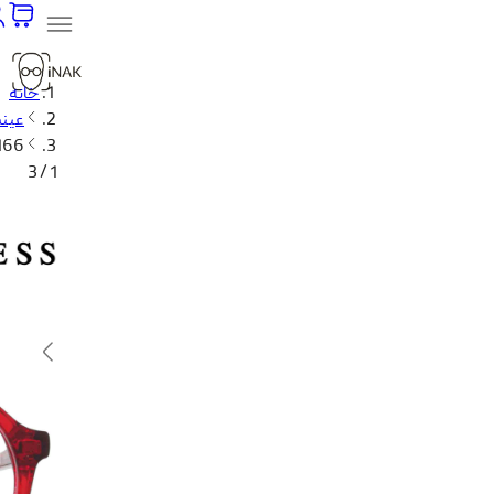
خانه
عین
166
1 / 3