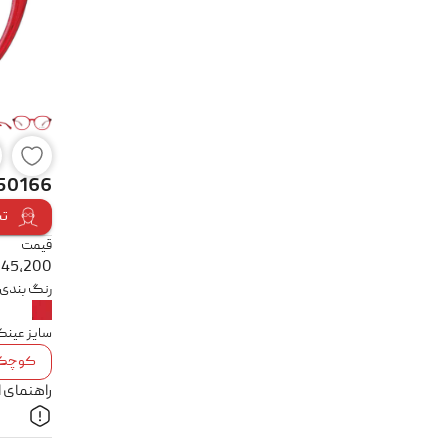
 50166
تس
قیمت
345,200
رنگ بندی
سایز عین
کوچک
راهنمای 