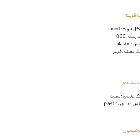
 فریم
ل فریم
:
round
 رنگ
:
066
نس
:
plastic
گ دسته
:
قرمز
ت عدسی
گ عدسی
:
سفید
س عدسی
:
plastic
 محصول