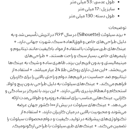
طول عدسی
:
53 میلی متر
سایز پل
:
17 میلی متر
طول دسته
:
130 میلی متر
توضیحات
+ برند سیلوئت (Silhouette) در سال ۱۹۶۴ در اتریش تأسیس شد و به
دلیل طراحی‌های خاص و فوق‌العاده سبک، شهرت جهانی دارد. +
عینک‌های طبی سیلوئت با استفاده از مواد باکیفیت مانند تیتانیوم و
پلیمرهای خاص، بسیار سبک و راحت هستند. + طراحی‌های
مینیمالیستی و بدون فریم این برند، ظاهری ساده و شیک به عینک‌ها
می‌بخشد. +این مدل دارای روکش طلا 24 عیار میباشد. + استفاده از
تیتانیوم ضد حساسیت در فریم‌ها، دوام و راحتی بالایی را برای کاربران
فراهم می‌کند. + عینک‌های سیلوئت به دلیل طراحی بدون پیچ و لولا،
استحکام و انعطاف‌پذیری بالایی دارند. + این برند با تمرکز بر سادگی و
کارایی، عینک‌هایی مناسب برای استفاده روزمره و طولانی‌مدت ارائه
می‌دهد. + عینک‌های سیلوئت در بیش از ۱۰۰ کشور جهان عرضه
می‌شوند و محبوبیت بالایی در میان کاربران دارند. + استفاده از
تکنولوژی‌های پیشرفته در تولید، کیفیت و دوام محصولات سیلوئت را
تضمین می‌کند. + عینک‌های طبی سیلوئت با طراحی ارگونومیک،