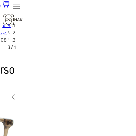
خانه
عین
1008
1 / 3