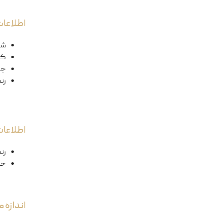
اطلاعات
شک
کد
ج
رن
اطلاعا
رن
جن
اندازه