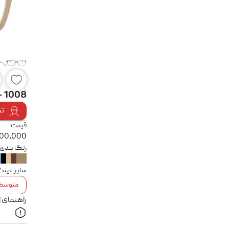
 - 1008
تس
قیمت
900,000
رنگ بندی
سایز عین
متوسط
راهنمای 