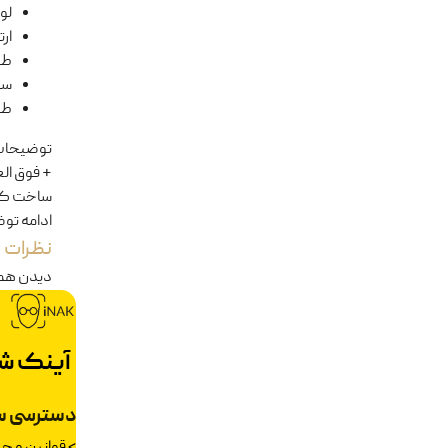
لول
ار
طو
سا
طو
توضیحا
+ فوق ال
ساخت کش
ادامه تو
نظرات
دیدن هم
آینک ش
دسترسی س
>
قوانین و 