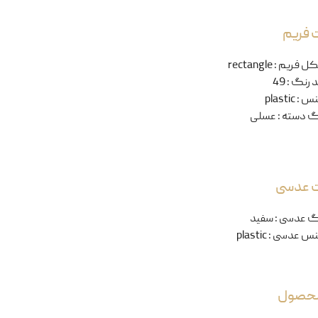
 فریم
ل فریم
:
rectangle
 رنگ
:
49
نس
:
plastic
گ دسته
:
عسلی
ت عدسی
گ عدسی
:
سفید
س عدسی
:
plastic
 محصول