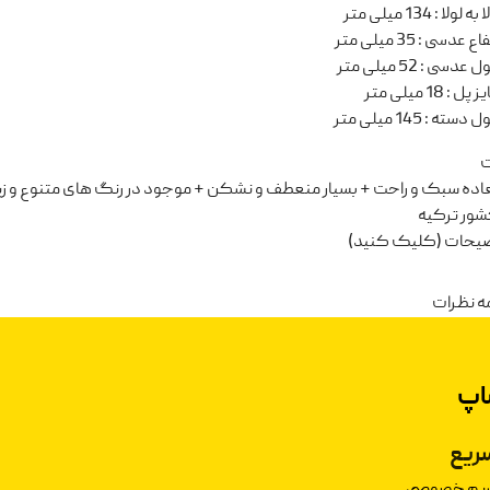
ا به لولا
:
134 میلی متر
تفاع عدسی
:
35 میلی متر
ل عدسی
:
52 میلی متر
یز پل
:
18 میلی متر
ل دسته
:
145 میلی متر
ت
عاده سبک و راحت + بسیار منعطف و نشکن + موجود در رنگ های متنوع و زیب
ور ترکیه
ضیحات (کلیک کنید)
ه نظرات
اپ
ریع
حریم خصوصی