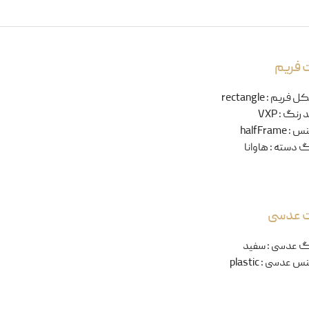
 فریم
ل فریم
:
rectangle
 رنگ
:
VXP
نس
:
halfFrame
گ دسته
:
هاوانا
ت عدسی
گ عدسی
:
سفید
س عدسی
:
plastic