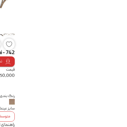
i - 742
تس
قیمت
550,000
رنگ بندی
سایز عین
متوسط
راهنمای 