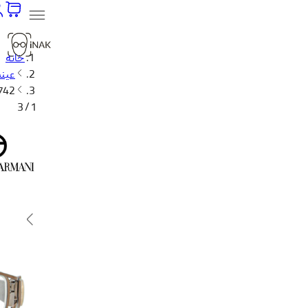
خانه
عین
 742
1 / 3