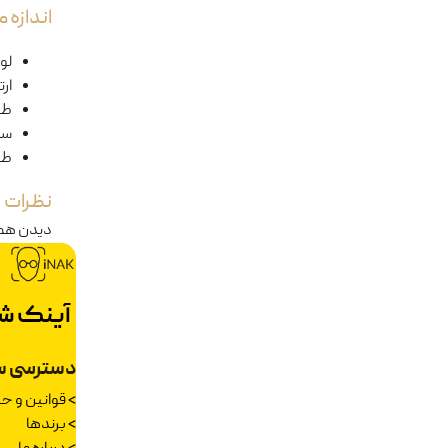
اندازه
لول
ار
طو
سا
طو
نظرات
دیدن هم
آینک ش
دسترسی س
>
قوانین و 
>
برندها