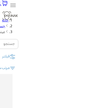
خانه
جست
عین
جستجو
فیلتر
مرتب س