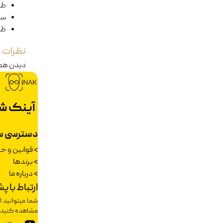
طو
سا
طو
نظرات
دیدن هم
آینک ش
دسترسی س
>
قوانین و 
>
برندها
>
درباره ما
ارتباط با پ
شما میتوانید ا
مشاهده کنید.