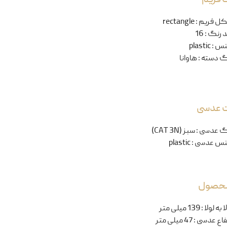
ل فریم
:
rectangle
 رنگ
:
16
نس
:
plastic
گ دسته
:
هاوانا
ت عدسی
گ عدسی
:
سبز (CAT 3N)
س عدسی
:
plastic
 محصول
ا به لولا
:
139 میلی متر
تفاع عدسی
:
47 میلی متر