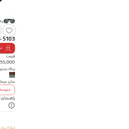
 - S103
تس
قیمت
455,000
رنگ بندی
سایز عین
متوسط
راهنمای 
اطلاعات