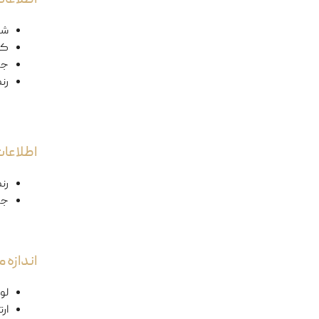
شک
کد
ج
رن
اطلاعا
رن
جن
اندازه
لول
ار