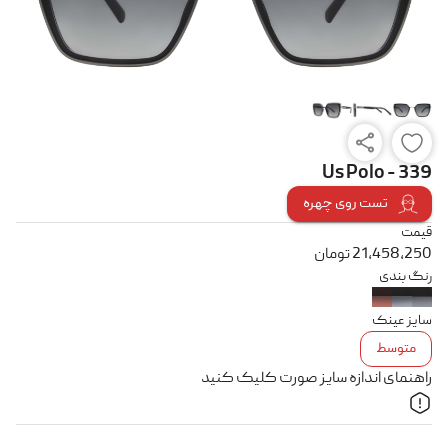
Us Polo - 339
تست روی چهره
قیمت
21,458,250
تومان
رنگ بندی
سایز عینک
متوسط
راهنمای اندازه سایز صورت کلیک کنید