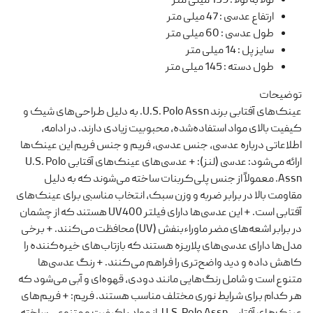
لولا به لولا
:
139 میلی متر
ارتفاع عدسی
:
47 میلی متر
طول عدسی
:
60 میلی متر
سایز پل
:
14 میلی متر
طول دسته
:
145 میلی متر
توضیحات
عینک‌های آفتابی برند U.S. Polo Assn. به دلیل طراحی‌های شیک و
کیفیت بالای مواد استفاده‌شده، محبوبیت زیادی دارند. در ادامه،
اطلاعاتی درباره عدسی، جنس عدسی، فریم و جنس فریم این عینک‌ها
ارائه می‌شود: عدسی (لنز): + عدسی‌های عینک‌های آفتابی U.S. Polo
Assn. معمولاً از جنس پلی‌کربنات ساخته می‌شوند که به دلیل
مقاومت بالا در برابر ضربه و وزن سبک، انتخاب مناسبی برای عینک‌های
آفتابی است. + این عدسی‌ها دارای فیلتر UV400 هستند که از چشمان
در برابر اشعه‌های مضر ماوراءبنفش (UV) محافظت می‌کنند. + برخی
مدل‌ها دارای عدسی‌های پلاریزه هستند که بازتاب‌های خیره‌کننده را
کاهش داده و دید واضح‌تری را فراهم می‌کنند. + رنگ عدسی‌ها
متنوع است و شامل رنگ‌هایی مانند دودی، قهوه‌ای و آبی می‌شود که
هر کدام برای شرایط نوری مختلف مناسب هستند. فریم: + فریم‌های