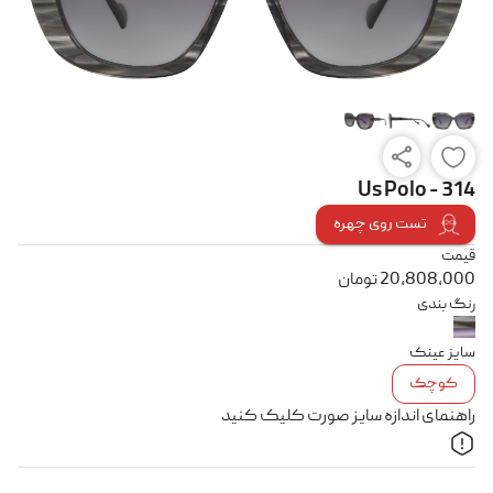
Us Polo - 314
تست روی چهره
قیمت
20,808,000
تومان
رنگ بندی
سایز عینک
کوچک
راهنمای اندازه سایز صورت کلیک کنید