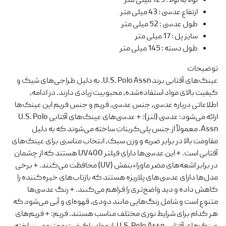
لولا به لولا
:
129 میلی متر
ارتفاع عدسی
:
43 میلی متر
طول عدسی
:
52 میلی متر
سایز پل
:
17 میلی متر
طول دسته
:
145 میلی متر
توضیحات
عینک‌های آفتابی برند U.S. Polo Assn. به دلیل طراحی‌های شیک و
کیفیت بالای مواد استفاده‌شده، محبوبیت زیادی دارند. در ادامه،
اطلاعاتی درباره عدسی، جنس عدسی، فریم و جنس فریم این عینک‌ها
ارائه می‌شود: عدسی (لنز): + عدسی‌های عینک‌های آفتابی U.S. Polo
Assn. معمولاً از جنس پلی‌کربنات ساخته می‌شوند که به دلیل
مقاومت بالا در برابر ضربه و وزن سبک، انتخاب مناسبی برای عینک‌های
آفتابی است. + این عدسی‌ها دارای فیلتر UV400 هستند که از چشمان
در برابر اشعه‌های مضر ماوراءبنفش (UV) محافظت می‌کنند. + برخی
مدل‌ها دارای عدسی‌های پلاریزه هستند که بازتاب‌های خیره‌کننده را
کاهش داده و دید واضح‌تری را فراهم می‌کنند. + رنگ عدسی‌ها
متنوع است و شامل رنگ‌هایی مانند دودی، قهوه‌ای و آبی می‌شود که
هر کدام برای شرایط نوری مختلف مناسب هستند. فریم: + فریم‌های