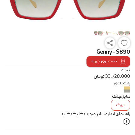
Genny - S890
تست روی چهره
قیمت
33,728,000
تومان
رنگ بندی
سایز عینک
بزرگ
راهنمای اندازه سایز صورت کلیک کنید