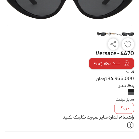
Versace - 4470
تست روی چهره
قیمت
84,966,000
تومان
رنگ بندی
سایز عینک
بزرگ
راهنمای اندازه سایز صورت کلیک کنید