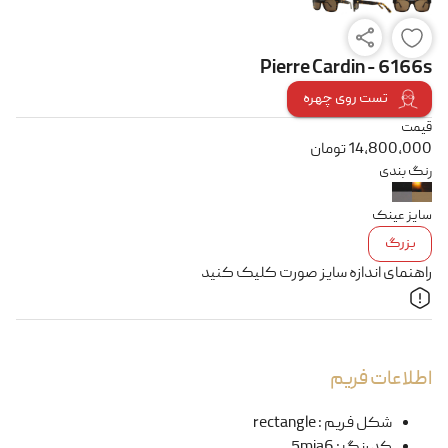
Pierre Cardin - 6166s
تست روی چهره
قیمت
14,800,000
تومان
رنگ بندی
سایز عینک
بزرگ
راهنمای اندازه سایز صورت کلیک کنید
اطلاعات فریم
شکل فریم
:
rectangle
کد رنگ
:
5mia6