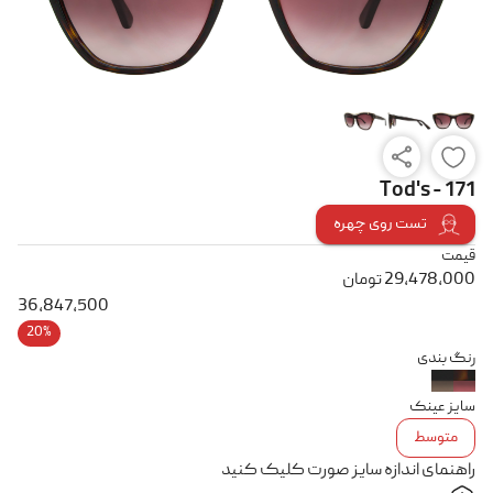
Tod's - 171
تست روی چهره
قیمت
29,478,000
تومان
36,847,500
20%
رنگ بندی
سایز عینک
متوسط
راهنمای اندازه سایز صورت کلیک کنید