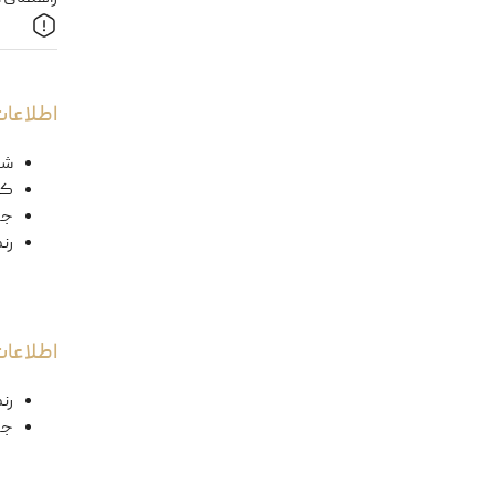
اطلاعات
شک
کد
ج
رن
اطلاعا
رن
جن