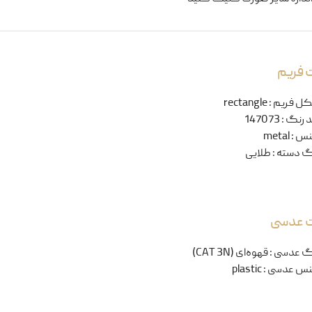
 فریم
ل فریم
:
rectangle
 رنگ
:
147073
نس
:
metal
گ دسته
:
طلایی
ت عدسی
گ عدسی
:
قهوه‌ای (CAT 3N)
س عدسی
:
plastic