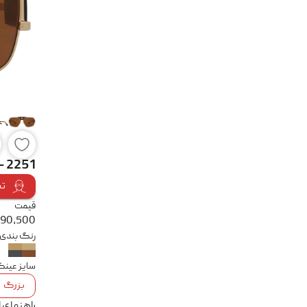
- 2251
تس
قیمت
990,500
رنگ بندی
سایز عین
بزرگ
راهنمای 