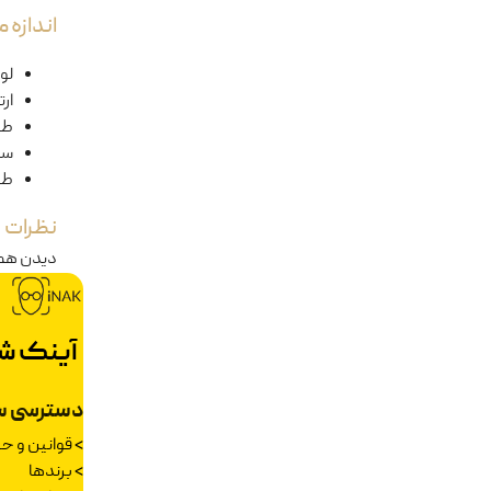
اندازه
لول
ار
طو
سا
طو
نظرات
دیدن هم
آینک ش
دسترسی س
>
قوانین و 
>
برندها