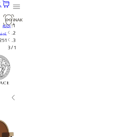
خانه
عینک
2251
1 / 3