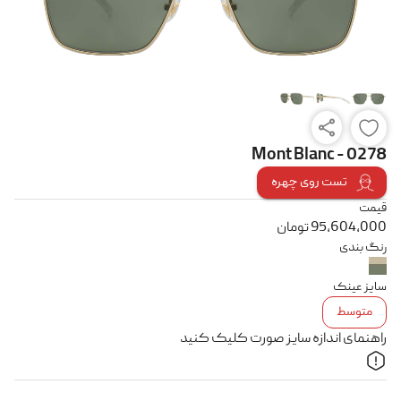
Mont Blanc - 0278
تست روی چهره
قیمت
95,604,000
تومان
رنگ بندی
سایز عینک
متوسط
راهنمای اندازه سایز صورت کلیک کنید