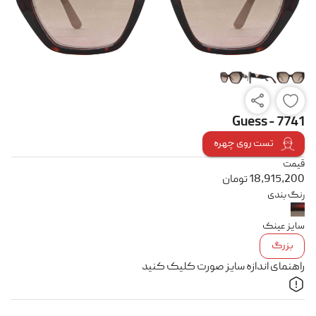
Guess - 7741
تست روی چهره
قیمت
18,915,200
تومان
رنگ بندی
سایز عینک
بزرگ
راهنمای اندازه سایز صورت کلیک کنید