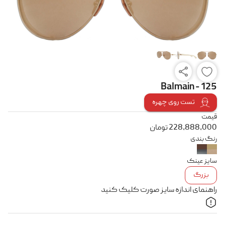
Balmain - 125
تست روی چهره
قیمت
228,888,000
تومان
رنگ بندی
سایز عینک
بزرگ
راهنمای اندازه سایز صورت کلیک کنید