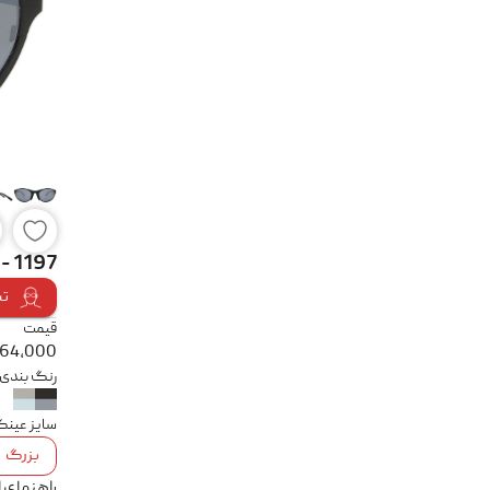
- 1197
تس
قیمت
764,000
رنگ بندی
سایز عین
بزرگ
راهنمای 