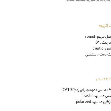
 فریم
ل فریم
:
round
 رنگ
:
01
نس
:
plastic
گ دسته
:
مشکی
ت عدسی
گ عدسی
:
دودی پلاریزه (CAT 3P)
س عدسی
:
plastic
ژگی عدسی
:
polarized