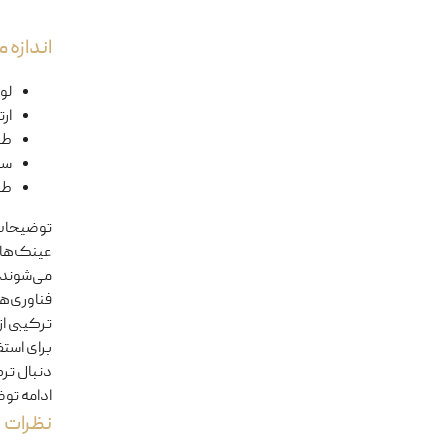
اندازه
لول
ار
طو
سا
طو
توضیحا
دنبال تر
ادامه تو
نظرات