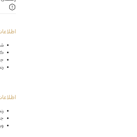
اطلاعات
شک
کد
ج
رن
اطلاعا
رن
جن
وی