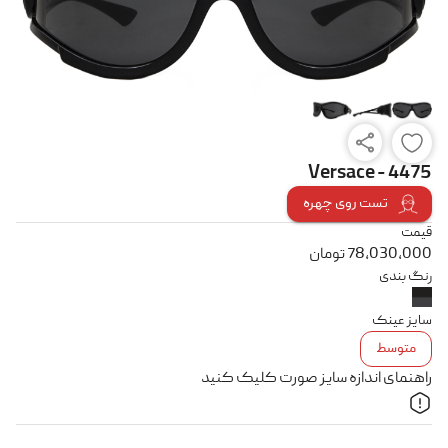
Versace - 4475
تست روی چهره
قیمت
78,030,000
تومان
رنگ بندی
سایز عینک
متوسط
راهنمای اندازه سایز صورت کلیک کنید