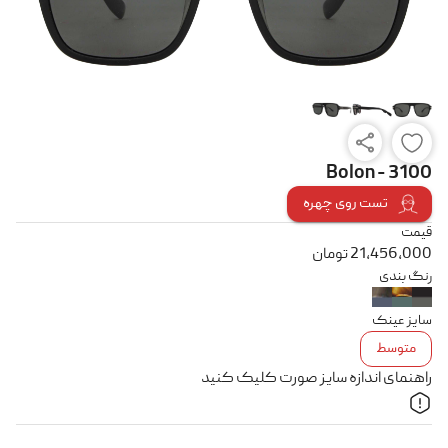
Bolon - 3100
تست روی چهره
قیمت
21,456,000
تومان
رنگ بندی
سایز عینک
متوسط
راهنمای اندازه سایز صورت کلیک کنید