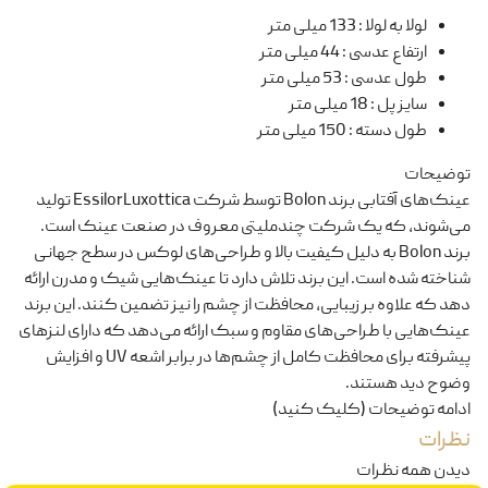
لولا به لولا
:
133 میلی متر
ارتفاع عدسی
:
44 میلی متر
طول عدسی
:
53 میلی متر
سایز پل
:
18 میلی متر
طول دسته
:
150 میلی متر
توضیحات
عینک‌های آفتابی برند Bolon توسط شرکت EssilorLuxottica تولید
می‌شوند، که یک شرکت چندملیتی معروف در صنعت عینک است.
برند Bolon به دلیل کیفیت بالا و طراحی‌های لوکس در سطح جهانی
شناخته شده است. این برند تلاش دارد تا عینک‌هایی شیک و مدرن ارائه
دهد که علاوه بر زیبایی، محافظت از چشم را نیز تضمین کنند. این برند
عینک‌هایی با طراحی‌های مقاوم و سبک ارائه می‌دهد که دارای لنزهای
پیشرفته برای محافظت کامل از چشم‌ها در برابر اشعه UV و افزایش
وضوح دید هستند.
ادامه توضیحات (کلیک کنید)
نظرات
دیدن همه نظرات