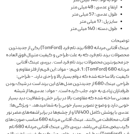
لولا به لولا
:
140 میلی متر
ارتفاع عدسی
:
48 میلی متر
طول عدسی
:
57 میلی متر
سایز پل
:
17 میلی متر
طول دسته
:
140 میلی متر
توضیحات
عینک‌ آفتابی مردانه 680 برند تام فرد (TomFord) یکی از جدیدترین
محصولات برند تام فرد که به علت طراحی و کیفیت متریال فوق العاده
جز محبوبترین محصولات برند تام فرد است . بررسی عینک‌ آفتابی
مردانه 680 (TomFord) : 1. فریم: - مواد: این فریم‌ از فلز مقاوم و
کیفیت بالا ساخته شده که دوام بسیار بالا و راحتی دارد. - طراحی:
طراحی‌ عینک 680 از جدیدترین مدل‌های این برند است در شیک بودن
طرفداران زیادی به خود جلب کرده است. - مواد: عدسی‌ها از شیشه
معدنی ساخته شده که مقاومت بالا در برابر خش و شفافیت دید بسیار
خوبی دارد و وضوح تصویر بسیار خوبی را به شما میدهد. - ویژگی‌ها:
عدسی‌ با پوشش کامل UV400 و از چشم‌ها در برابر اشعه‌های مضر نور
آفتاب محافظت می‌کنند. عینک آفتابی مردانه 680 مناسب صورت‌های
گرد،بیضی،مثلثی می‌باشد. بررسی کلی عینک‌ آفتابی مردانه 680 تام