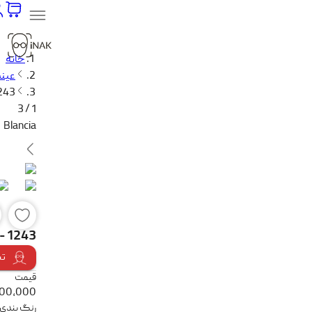
خانه
عینک
1243
1 / 3
Blancia
 - 1243
تس
قیمت
500,000
رنگ بندی