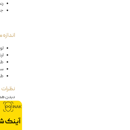
رن
جن
اندازه
لول
ار
طو
سا
طو
نظرات
دیدن هم
آینک ش