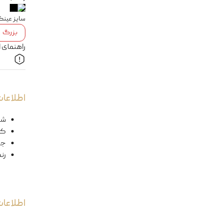
سایز عین
بزرگ
راهنمای 
اطلاعات
شک
کد
ج
رن
اطلاعا