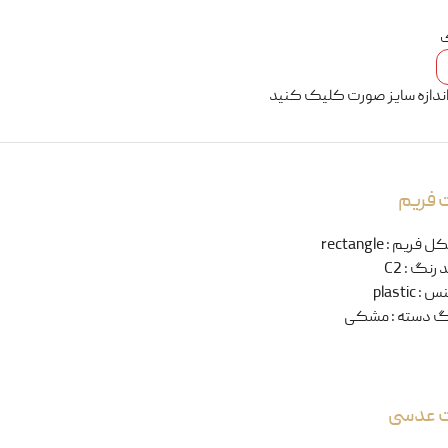
ک
اندازه سایز صورت کلیک کنید
 فریم
ل فریم
:
rectangle
 رنگ
:
C2
نس
:
plastic
گ دسته
:
مشکی
ت عدسی