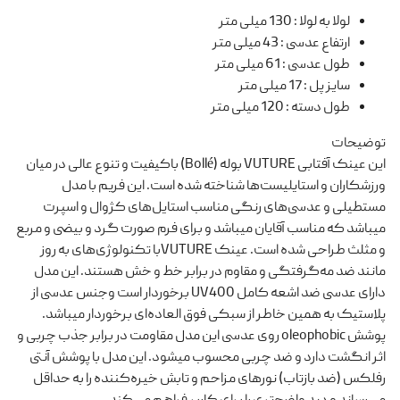
لولا به لولا
:
130 میلی متر
ارتفاع عدسی
:
43 میلی متر
طول عدسی
:
61 میلی متر
سایز پل
:
17 میلی متر
طول دسته
:
120 میلی متر
توضیحات
این عینک‌ آفتابی VUTURE بوله (Bollé) باکیفیت و تنوع عالی در میان
ورزشکاران و استایلیست‌ها شناخته شده است. این فریم با مدل
مستطیلی و عدسی‌های رنگی مناسب استایل‌های کژوال و اسپرت
میباشد که مناسب آقایان میباشد و برای فرم صورت گرد و بیضی و مربع
و مثلث طراحی شده است. عینک VUTUREبا تکنولوژی‌های به روز
مانند ضد مه‌گرفتگی و مقاوم در برابر خط و خش هستند. این مدل
دارای عدسی ضد اشعه کامل UV400 برخوردار است وجنس عدسی از
پلاستیک به همین خاطر از سبکی فوق العاده‌ای برخوردار میباشد.
پوشش oleophobic روی عدسی این مدل مقاومت در برابر جذب چربی و
اثر انگشت دارد و ضد چربی محسوب میشود. این مدل با پوشش آنتی
رفلکس (ضد بازتاب) نورهای مزاحم و تابش خیره‌کننده را به حداقل