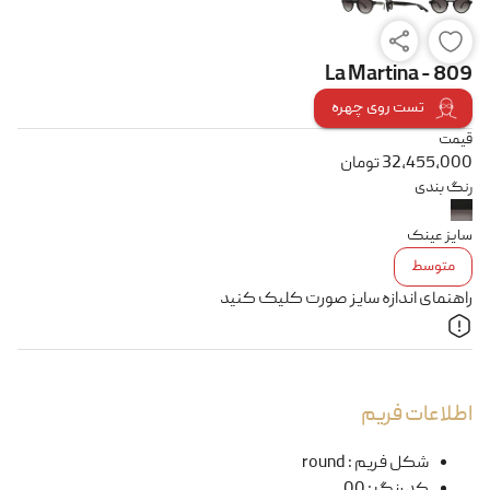
La Martina - 809
تست روی چهره
قیمت
32,455,000
تومان
رنگ بندی
سایز عینک
متوسط
راهنمای اندازه سایز صورت کلیک کنید
اطلاعات فریم
شکل فریم
:
round
کد رنگ
:
00