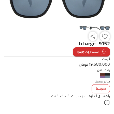
Tcharge - 9152
تست روی چهره
قیمت
19,680,000
تومان
رنگ بندی
سایز عینک
متوسط
راهنمای اندازه سایز صورت کلیک کنید