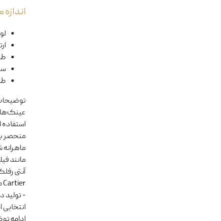
اندازه
لول
ار
طو
سا
طو
توضیحا
استفاده ا
ماهرانه 
آنتی رفل
er
انتخابی ا
ادامه تو