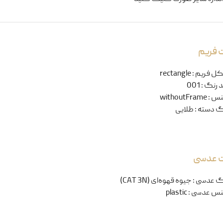
 فریم
ل فریم
:
rectangle
 رنگ
:
001
نس
:
withoutFrame
گ دسته
:
طلایی
ت عدسی
گ عدسی
:
جیوه قهوه‌ای (CAT 3N)
س عدسی
:
plastic