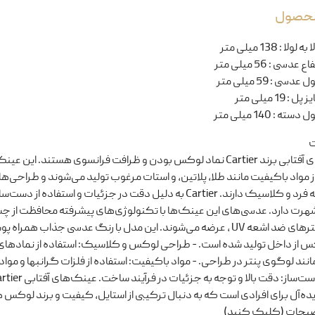
 محصول
ا به لولا
:
138 میلی متر
تفاع عدسی
:
56 میلی متر
ل عدسی
:
59 میلی متر
یز پل
:
19 میلی متر
ل دسته
:
140 میلی متر
ت
عینک‌های آفتابی برند Cartier نماد لوکس بودن و ظرافت فرانسوی هستند. این عین
ز مواد باکیفیت مانند طلا، پلاتین، و استات مرغوب تولید می‌شوند و طراحی‌ه
منحصر به فرد و کلاسیک دارند. Cartier به دلیل دقت در جزئیات و استفاده از د
شهرت دارد. عدسی‌های این عینک‌ها با تکنولوژی‌های پیشرفته محافظت از چ
مانند فیلترهای ضد اشعه UV ، عرضه می‌شوند. این مدل با رنگ عدسی جذاب همرا
کس از داخل تولید شده است. - طراحی لوکس و کلاسیک: استفاده از نمادهای 
Carti مانند لوگوی پنتر در طراحی. - مواد باکیفیت: استفاده از فلزات گرانبها و مواد
- تولید دست‌ساز: دقت بالا و توجه به جزئیات در فرآیند ساخت.
یده‌آل برای افرادی است که به دنبال ترکیبی از استایل، کیفیت و برند لوکس 
ضیحات (کلیک کنید)