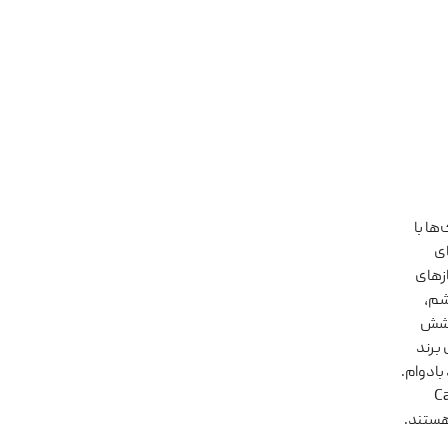
ک‌ها با
ای
ست‌سازهای
شم،
ه پوشش
برند
 بادوام.
 عینک‌های آفتابی Cartier
هستند.