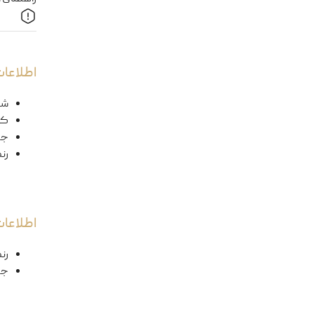
اطلاعات
شک
کد
ج
رن
اطلاعا
رن
جن