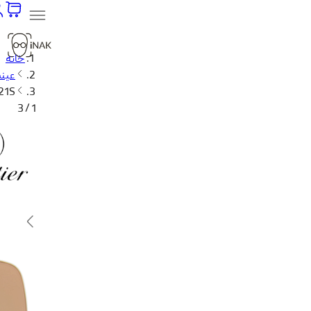
خانه
عینک
121S
1 / 3