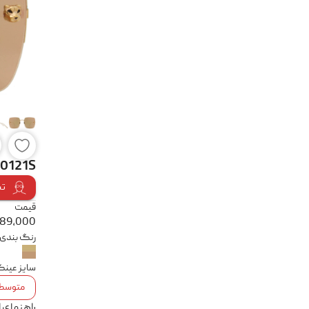
- 0121S
تس
قیمت
389,000
رنگ بندی
سایز عین
متوسط
راهنمای 