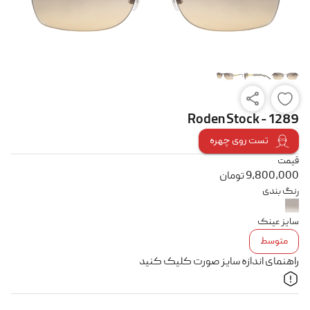
Roden Stock - 1289
تست روی چهره
قیمت
9,800,000
تومان
رنگ بندی
سایز عینک
متوسط
راهنمای اندازه سایز صورت کلیک کنید