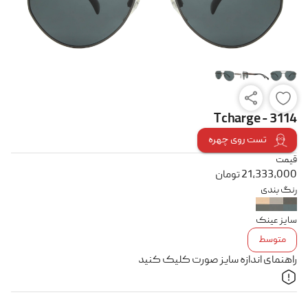
Tcharge - 3114
تست روی چهره
قیمت
21,333,000
تومان
رنگ بندی
سایز عینک
متوسط
راهنمای اندازه سایز صورت کلیک کنید