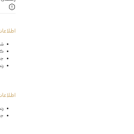
اطلاعات
شک
کد
ج
رن
اطلاعا
رن
جن