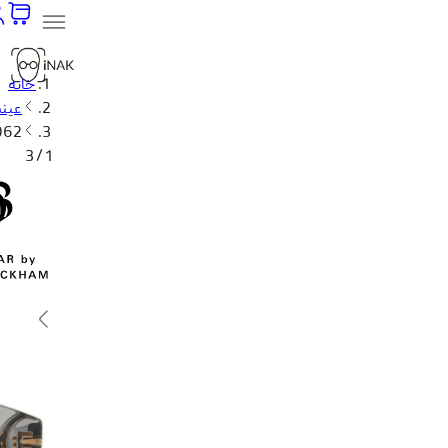
خانه
عینک
062
1 / 3