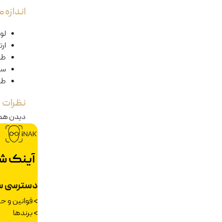
اندازه
لول
ار
طو
سا
طو
نظرات
دیدن هم
آینک ش
دسترسی س
>
قوانین و 
>
برندها