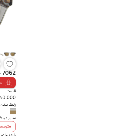
- 7062
تس
قیمت
550,000
رنگ بندی
سایز عین
متوسط
راهنمای 