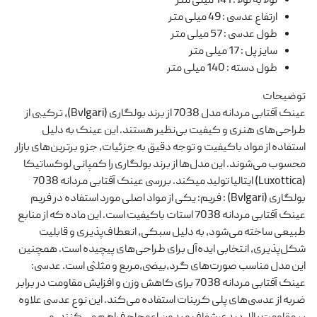
لولا به لولا
:
141 میلی متر
ارتفاع عدسی
:
49 میلی متر
طول عدسی
:
57 میلی متر
سایز پل
:
17 میلی متر
طول دسته
:
140 میلی متر
توضیحات
عینک‌ آفتابی مردانه مدل 7038 از برند بولگاری (Bvlgari)، ترکیبی از
طراحی‌های هنری و کیفیت بی‌نظیر هستند. این عینک‌ به دلیل
استفاده از مواد باکیفیت و توجه دقیق به جزئیات، جزو برترین‌های بازار
محسوب می‌شوند. این مدل‌ها از برند بولگاری را کمپانی لوکساتیکا
(Luxottica) ایتالیا تولید میکند. بررسی عینک‌ آفتابی مردانه 7038
بولگاری (Bvlgari) : فریم: یکی از مواد اصلی مورد استفاده در فریم
عینک آفتابی مردانه 7038 استات باکیفیت است. این ماده که از منابع
طبیعی ساخته می‌شود، به دلیل سبکی، انعطاف‌پذیری و قابلیت
شکل‌پذیری، انتخابی ایده‌آل برای طراحی‌های پیچیده است. همچنین
این مدل مناسب صورت‌های گرد،بیضی،مربع و مثلثی است. عدسی:
عینک آفتابی مردانه 7038 برای کاهش وزن و افزایش مقاومت در برابر
ضربه از عدسی‌های پلی کربنات استفاده می‌کند. این نوع عدسی‌ علاوه