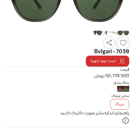
Bvlgari - 7038
تست روی چهره
قیمت
50,719,500
تومان
رنگ بندی
سایز عینک
بزرگ
راهنمای اندازه سایز صورت کلیک کنید