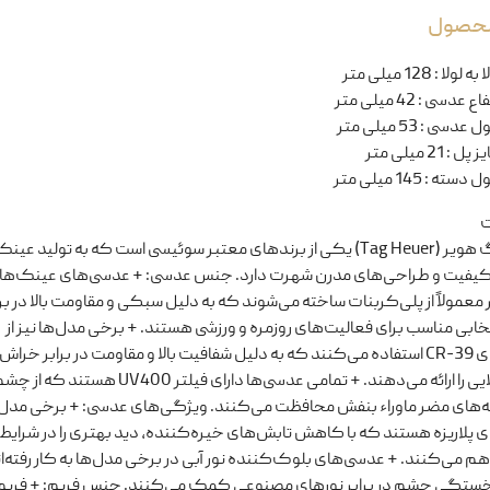
 محصول
ا به لولا
:
128 میلی متر
تفاع عدسی
:
42 میلی متر
ل عدسی
:
53 میلی متر
یز پل
:
21 میلی متر
ل دسته
:
145 میلی متر
ت
+ برند تگ هویر (Tag Heuer) یکی از برندهای معتبر سوئیسی است که به تولید ع
ا کیفیت و طراحی‌های مدرن شهرت دارد. جنس عدسی: + عدسی‌های عینک‌های
عمولاً از پلی‌کربنات ساخته می‌شوند که به دلیل سبکی و مقاومت بالا در برا
خابی مناسب برای فعالیت‌های روزمره و ورزشی هستند. + برخی مدل‌ها نیز از
عدسی‌های CR-39 استفاده می‌کنند که به دلیل شفافیت بالا و مقاومت در برابر خر
بصری بالایی را ارائه می‌دهند. + تمامی عدسی‌ها دارای فیلتر UV400
عه‌های مضر ماوراء بنفش محافظت می‌کنند. ویژگی‌های عدسی: + برخی مدل‌ه
 پلاریزه هستند که با کاهش تابش‌های خیره‌کننده، دید بهتری را در شرایط
م می‌کنند. + عدسی‌های بلوک‌کننده نور آبی در برخی مدل‌ها به کار رفته‌ان
تگی چشم در برابر نورهای مصنوعی کمک می‌کنند. جنس فریم: + فریم