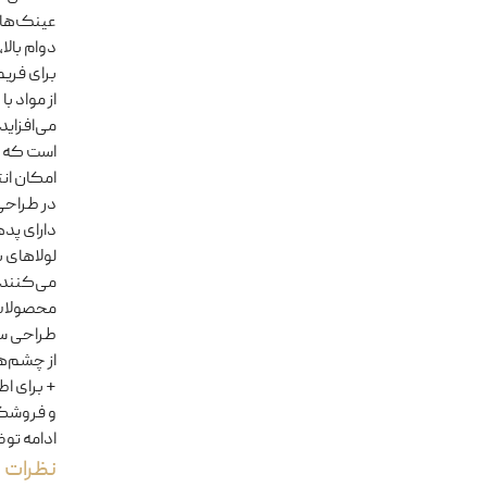
عینک‌های 
دوام بالا
برای فریم
از مواد ب
می‌افزای
است که ب
امکان ان
در طراحی،
دارای پده
لولاهای ب
می‌کنند.
محصولات 
طراحی سو
از چشم‌ه
+ برای اط
و فروشگا
ادامه تو
نظرات