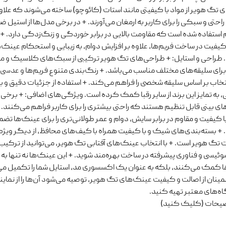
تگ هویر از مواد با کیفیتی مانند استات (کائوچو) ساخته می‌شوند که علاوه
، راحتی و سبکی را برای کاربر به ارمغان می‌آورند. + در برخی مدل‌ها از استیل 
 استفاده شده است که مقاومت بالایی در برابر خوردگی و زنگ‌زدگی دارد. + 
ا کیفیت در ساخت فریم‌ها، علاوه بر افزایش دوام، به زیبایی و استحکام عینک‌ه
د. طراحی و استایل: + طراحی‌های تگ هویر ترکیبی از سبک‌های کلاسیک و م
رای سلیقه‌های مختلف مناسب می‌باشد. + رنگ‌بندی متنوع فریم‌ها و عدسی‌
تخاب بر اساس سلیقه شخصی را فراهم می‌کند. + استفاده از جزئیات دقیق و ب
 به تمایز این برند از سایر رقبا کمک کرده است. ویژگی‌های اضافی: + برخی 
ای بینی قابل تنظیم هستند که راحتی بیشتری را برای کاربر فراهم می‌کنند. 
ا کیفیت و مقاوم در برابر سایش، دوام و عمر طولانی‌تری را برای عینک‌ها تض
 + بسته‌بندی‌های شیک و با کیفیت همراه با کیف‌های محافظ، از دیگر ویژ
تگ هویر است. + با انتخاب عینک‌های آفتابی تگ هویر، می‌توانید از ترکیب
ئیسی و فناوری پیشرفته در ساخت بهره‌مند شوید. + این عینک‌ها نه تنها ب
ا کمک می‌کنند، بلکه به عنوان یک اکسسوری مد، استایل شما را تکمیل می
مینان از اصالت و کیفیت عینک‌های تگ هویر، توصیه می‌شود آن‌ها را از نمای
ه‌های معتبر تهیه کنید.
ضیحات (کلیک کنید)