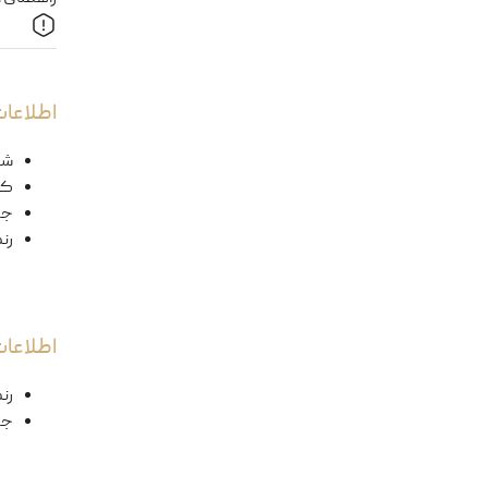
اطلاعات
شک
کد
ج
رن
اطلاعا
رن
جن