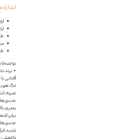
اندازه
لول
ار
طو
سا
طو
توضیحا
آفتابی ب
تگ هویر م
ضربه، انت
برابر اش
عدسی‌های
شدید فراه
کاهش خس