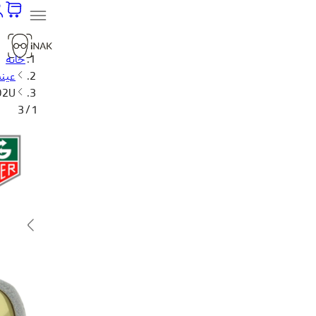
خانه
عینک
02U
1 / 3