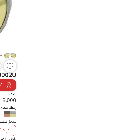
40002U
تس
قیمت
918,000
رنگ بندی
سایز عین
کوچک
راهنمای 