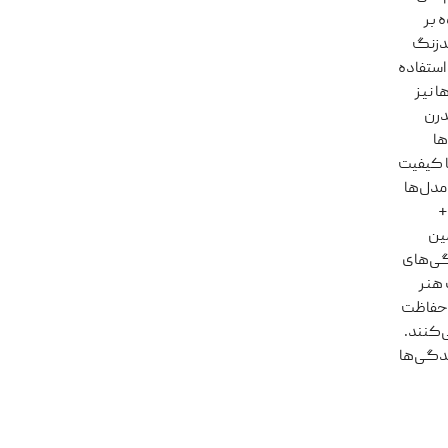
 بر
ضدزنگ
استفاده
ا نیز
درن
ها
ا کیفیت
مدل‌ها
+
مین
گی‌های
 هنر
ه حفاظت
‌کنند.
ندگی‌ها