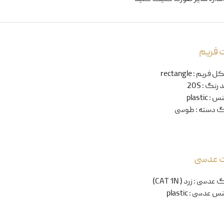
 فریم
ل فریم
:
rectangle
 رنگ
:
20S
نس
:
plastic
گ دسته
:
طوسی
ت عدسی
گ عدسی
:
زرد ( CAT 1N)
س عدسی
:
plastic