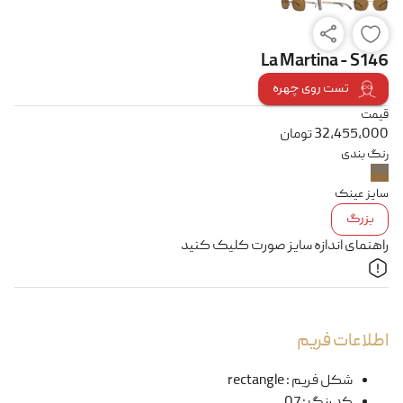
La Martina - S146
تست روی چهره
قیمت
32,455,000
تومان
رنگ بندی
سایز عینک
بزرگ
راهنمای اندازه سایز صورت کلیک کنید
اطلاعات فریم
شکل فریم
:
rectangle
کد رنگ
:
07