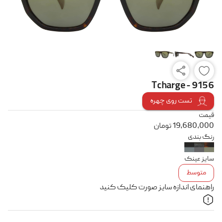
Tcharge - 9156
تست روی چهره
قیمت
19,680,000
تومان
رنگ بندی
سایز عینک
متوسط
راهنمای اندازه سایز صورت کلیک کنید