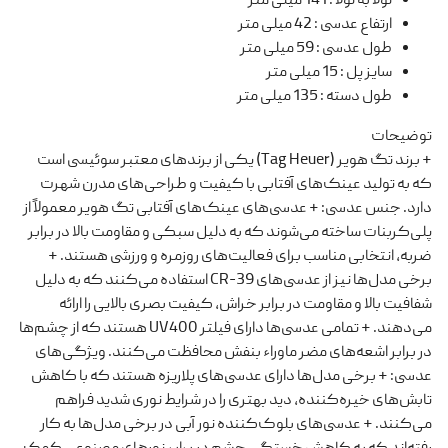
لولا به لولا
:
141 میلی متر
ارتفاع عدسی
:
42 میلی متر
طول عدسی
:
59 میلی متر
سایز پل
:
15 میلی متر
طول دسته
:
135 میلی متر
توضیحات
+ برند تگ هویر (Tag Heuer) یکی از برندهای معتبر سوئیسی است
که به تولید عینک‌های آفتابی با کیفیت و طراحی‌های مدرن شهرت
دارد. جنس عدسی: + عدسی‌های عینک‌های آفتابی تگ هویر معمولاً از
پلی‌کربنات ساخته می‌شوند که به دلیل سبکی و مقاومت بالا در برابر
ضربه، انتخابی مناسب برای فعالیت‌های روزمره و ورزشی هستند. +
برخی مدل‌ها نیز از عدسی‌های CR-39 استفاده می‌کنند که به دلیل
شفافیت بالا و مقاومت در برابر خراش، کیفیت بصری بالایی را ارائه
می‌دهند. + تمامی عدسی‌ها دارای فیلتر UV400 هستند که از چشم‌ها
در برابر اشعه‌های مضر ماوراء بنفش محافظت می‌کنند. ویژگی‌های
عدسی: + برخی مدل‌ها دارای عدسی‌های پلاریزه هستند که با کاهش
تابش‌های خیره‌کننده، دید بهتری را در شرایط نوری شدید فراهم
می‌کنند. + عدسی‌های بلوک‌کننده نور آبی در برخی مدل‌ها به کار