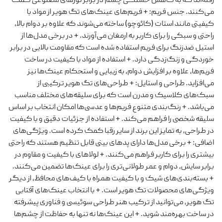
رفته‌اند که به کاهش خستگی چشم در برابر نورهای مصنوعی کمک
می‌کنند. جنس فریم: + فریم‌های عینک‌های تگ هویر از مواد با
کیفیتی مانند استات (کائوچو) ساخته می‌شوند که علاوه بر دوام بالا،
راحتی و سبکی را برای کاربر به ارمغان می‌آورند. + در برخی مدل‌ها از
استیل ضدزنگ برای فریم استفاده شده است که مقاومت بالایی در برابر
خوردگی و زنگ‌زدگی دارد. + استفاده از مواد با کیفیت در ساخت
فریم‌ها، علاوه بر افزایش دوام، به زیبایی و استحکام عینک‌ها نیز
می‌افزاید. طراحی و استایل: + طراحی‌های تگ هویر ترکیبی از
سبک‌های کلاسیک و مدرن است که برای سلیقه‌های مختلف مناسب
می‌باشد. + رنگ‌بندی متنوع فریم‌ها و عدسی‌ها امکان انتخاب بر اساس
سلیقه شخصی را فراهم می‌کند. + استفاده از جزئیات دقیق و با کیفیت
در طراحی، به تمایز این برند از سایر رقبا کمک کرده است. ویژگی‌های
اضافی: + برخی مدل‌ها دارای پدهای بینی قابل تنظیم هستند که راحتی
بیشتری را برای کاربر فراهم می‌کنند. + لولاهای با کیفیت و مقاوم در
برابر سایش، دوام و عمر طولانی‌تری را برای عینک‌ها تضمین می‌کنند.
+ بسته‌بندی‌های شیک و با کیفیت همراه با کیف‌های محافظ، از دیگر
ویژگی‌های محصولات تگ هویر است. + با انتخاب عینک‌های آفتابی
تگ هویر، می‌توانید از ترکیب هنر طراحی سوئیسی و فناوری پیشرفته
در ساخت بهره‌مند شوید. + این عینک‌ها نه تنها به حفاظت از چشم‌ها