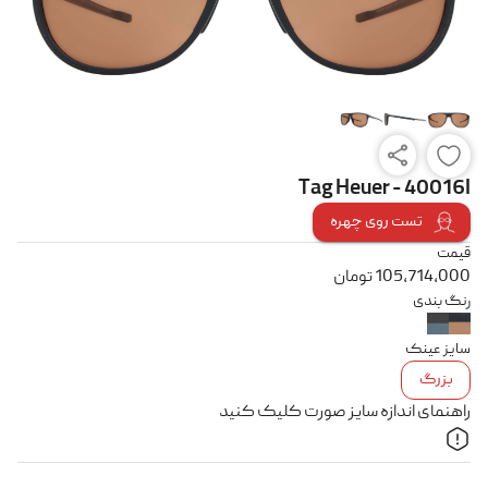
Tag Heuer - 40016I
تست روی چهره
قیمت
105,714,000
تومان
رنگ بندی
سایز عینک
بزرگ
راهنمای اندازه سایز صورت کلیک کنید