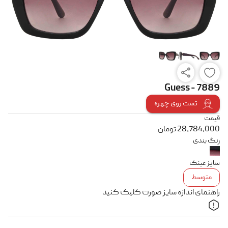
Guess - 7889
تست روی چهره
قیمت
28,784,000
تومان
رنگ بندی
سایز عینک
متوسط
راهنمای اندازه سایز صورت کلیک کنید