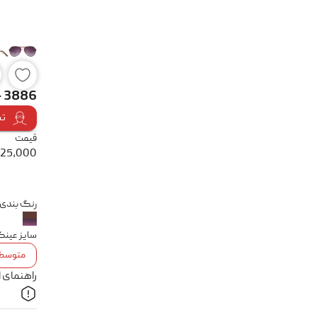
i - 3886
تس
قیمت
525,000
رنگ بندی
سایز عین
متوسط
راهنمای 