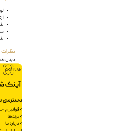
لول
ار
طو
سا
طو
نظرات
دیدن هم
آینک ش
دسترسی س
>
قوانین و 
>
برندها
>
درباره ما