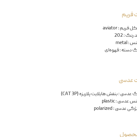
 فریم
ل فریم
:
aviator
 رنگ
:
202
نس
:
metal
گ دسته
:
قهوه‌ای
ت عدسی
گ عدسی
:
بنفش هایلایت پلاریزه (CAT 3P)
س عدسی
:
plastic
ژگی عدسی
:
polarized
 محصول