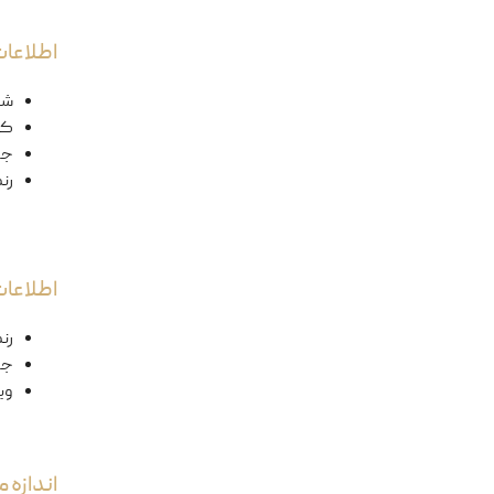
اطلاعات
شک
کد
ج
رن
اطلاعا
رن
جن
وی
اندازه