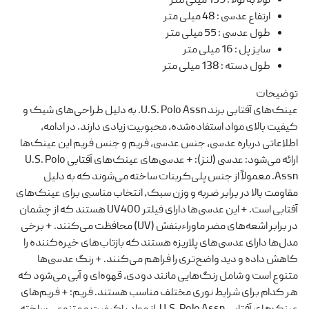
لولا به لولا
:
139 میلی متر
ارتفاع عدسی
:
48 میلی متر
طول عدسی
:
55 میلی متر
سایز پل
:
16 میلی متر
طول دسته
:
138 میلی متر
توضیحات
عینک‌های آفتابی برند U.S. Polo Assn. به دلیل طراحی‌های شیک و
کیفیت بالای مواد استفاده‌شده، محبوبیت زیادی دارند. در ادامه،
اطلاعاتی درباره عدسی، جنس عدسی، فریم و جنس فریم این عینک‌ها
ارائه می‌شود: عدسی (لنز): + عدسی‌های عینک‌های آفتابی U.S. Polo
Assn. معمولاً از جنس پلی‌کربنات ساخته می‌شوند که به دلیل
مقاومت بالا در برابر ضربه و وزن سبک، انتخاب مناسبی برای عینک‌های
آفتابی است. + این عدسی‌ها دارای فیلتر UV400 هستند که از چشمان
در برابر اشعه‌های مضر ماوراءبنفش (UV) محافظت می‌کنند. + برخی
مدل‌ها دارای عدسی‌های پلاریزه هستند که بازتاب‌های خیره‌کننده را
کاهش داده و دید واضح‌تری را فراهم می‌کنند. + رنگ عدسی‌ها
متنوع است و شامل رنگ‌هایی مانند دودی، قهوه‌ای و آبی می‌شود که
هر کدام برای شرایط نوری مختلف مناسب هستند. فریم: + فریم‌های