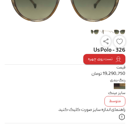
Us Polo - 326
تست روی چهره
قیمت
19,290,750
تومان
رنگ بندی
سایز عینک
متوسط
راهنمای اندازه سایز صورت کلیک کنید