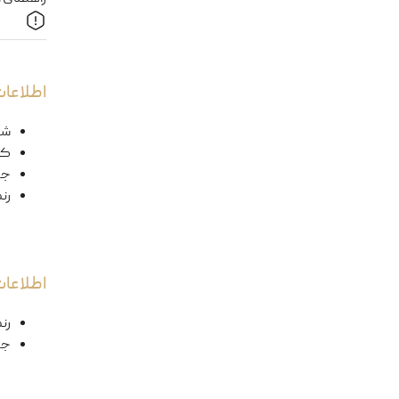
اطلاعات
شک
کد
ج
رن
اطلاعا
رن
جن