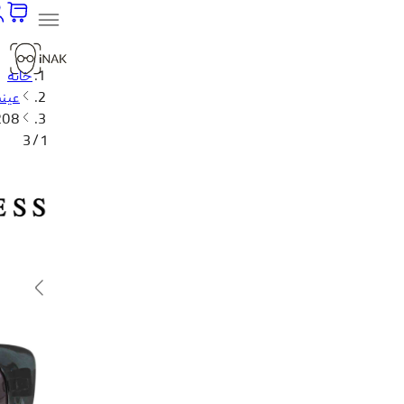
خانه
عینک
208
1 / 3