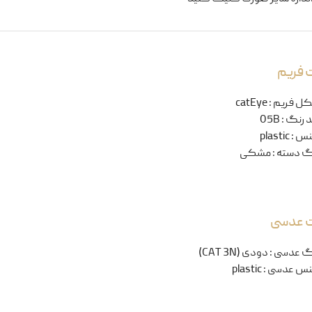
 فریم
ل فریم
:
catEye
 رنگ
:
05B
نس
:
plastic
گ دسته
:
مشکی
ت عدسی
گ عدسی
:
دودی (CAT 3N)
س عدسی
:
plastic