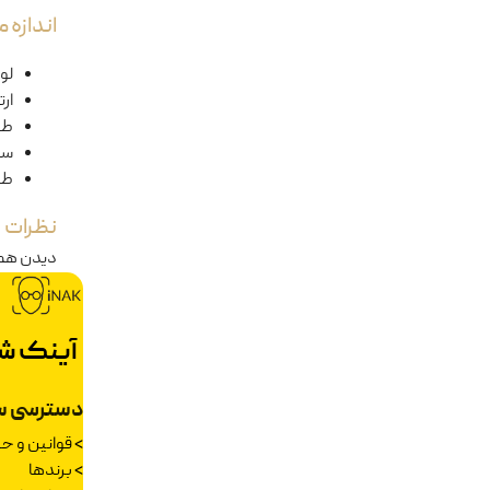
اندازه
لول
ار
طو
سا
طو
نظرات
دیدن هم
آینک ش
دسترسی س
>
قوانین و 
>
برندها