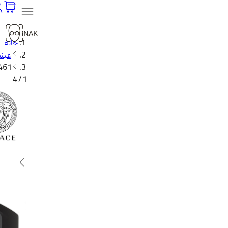
خانه
عینک
4461
1 / 4