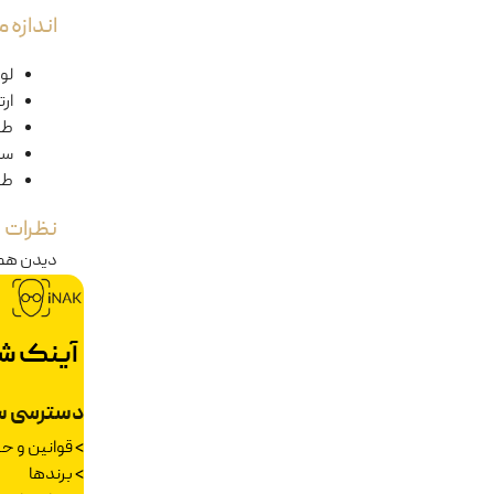
اندازه
لول
ار
طو
سا
طو
نظرات
دیدن هم
آینک ش
دسترسی س
>
قوانین و 
>
برندها