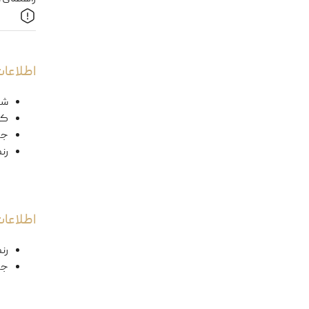
اطلاعات
شک
کد
ج
رن
اطلاعا
رن
جن