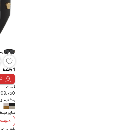
- 4461
تس
قیمت
709,750
رنگ بندی
سایز عین
متوسط
راهنمای 