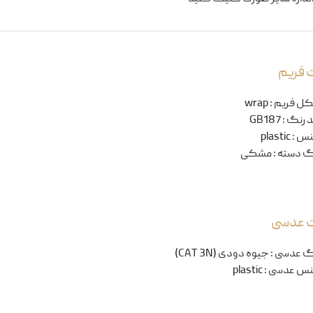
 فریم
ل فریم
:
wrap
 رنگ
:
GB187
نس
:
plastic
گ دسته
:
مشکی
ت عدسی
گ عدسی
:
جیوه دودی (CAT 3N)
س عدسی
:
plastic