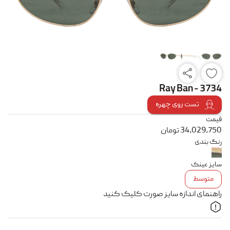
Ray Ban - 3734
تست روی چهره
قیمت
34,029,750
تومان
رنگ بندی
سایز عینک
متوسط
راهنمای اندازه سایز صورت کلیک کنید